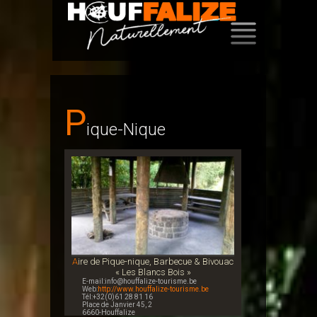
SKIP
TO
CONTENT
P
Ique-Nique
Aire de Pique-nique, Barbecue & Bivouac
« Les Blancs Bois »
E-mail:info@houffalize-tourisme.be
Web:
http://www.houffalize-tourisme.be
Tél:+32(0)61 28 81 16
Place de Janvier 45, 2
6660-Houffalize