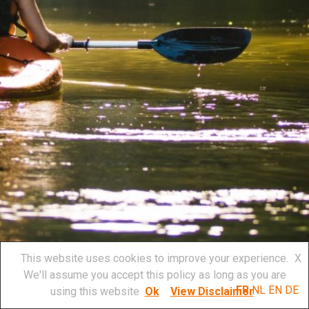
This website uses cookies to improve your experience.
X
6
/
12
We'll assume you accept this policy as long as you are
FR
NL
EN
DE
using this website
Ok
View Disclaimer