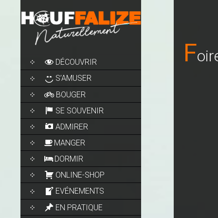
F
Oir
SKIP
DÉCOUVRIR
TO
CONTENT
S’AMUSER
BOUGER
SE SOUVENIR
ADMIRER
MANGER
DORMIR
ONLINE-SHOP
EVÉNEMENTS
EN PRATIQUE