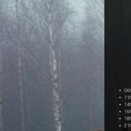
06h
11h
14h
16h
18h
21h