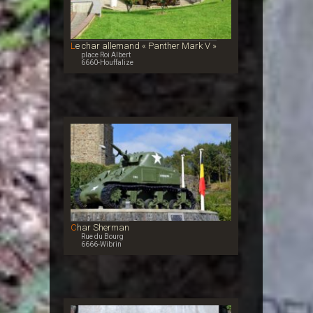
Le char allemand « Panther Mark V »
place Roi Albert
6660-Houffalize
Char Sherman
Rue du Bourg
6666-Wibrin