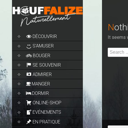
Not
SKIP
DÉCOUVRIR
It seems w
TO
CONTENT
S’AMUSER
Search
BOUGER
for:
SE SOUVENIR
ADMIRER
MANGER
DORMIR
ONLINE-SHOP
EVÉNEMENTS
EN PRATIQUE