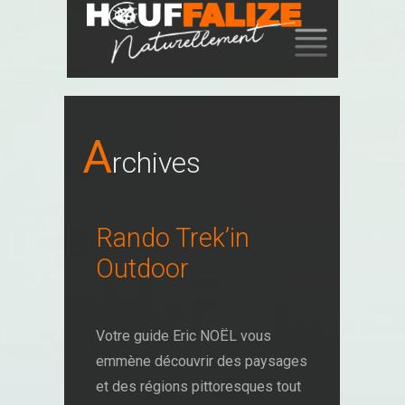
SKIP
TO
CONTENT
A
Rchives
Rando Trek’in
Outdoor
Votre guide Eric NOËL vous
emmène découvrir des paysages
et des régions pittoresques tout