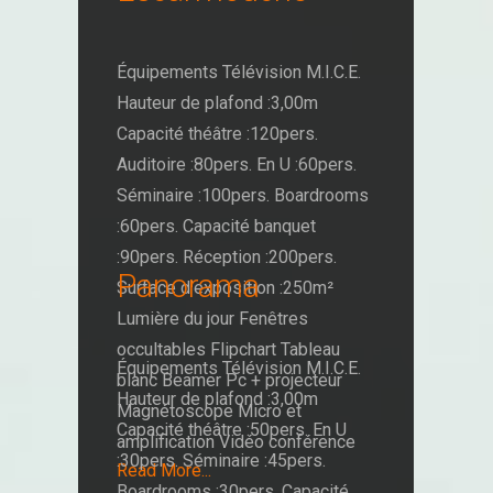
Équipements Télévision M.I.C.E.
Hauteur de plafond :3,00m
Capacité théâtre :120pers.
Auditoire :80pers. En U :60pers.
Séminaire :100pers. Boardrooms
:60pers. Capacité banquet
:90pers. Réception :200pers.
Panorama
Surface d’exposition :250m²
Lumière du jour Fenêtres
occultables Flipchart Tableau
Équipements Télévision M.I.C.E.
blanc Beamer Pc + projecteur
Hauteur de plafond :3,00m
Magnétoscope Micro et
Capacité théâtre :50pers. En U
amplification Vidéo conférence
:30pers. Séminaire :45pers.
Read More...
Boardrooms :30pers. Capacité