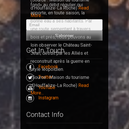
fond» au débit régulier qui
d’Houffalize-La Roche)
Read
apporte, en toute saison, la
More...
bonne eau à ses habitants. Par
une route serpentant à travers
bois et prés, nous pouvons au
loin observer le Château Saint-
Get In Touch
Jean, détruit par les Alliés et
reconstruit après la guerre en
Facebook
style léopoldien.
Twitter
(Source : Maison du tourisme
d’Houffalize-La Roche)
Read
YouTube
More...
Instagram
Contact Info