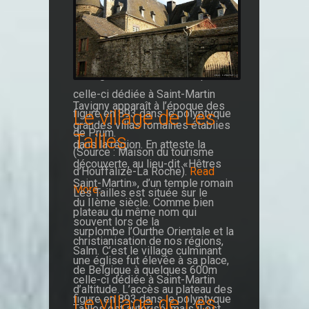
du IIème siècle. Comme bien
souvent lors de la
christianisation de nos régions,
une église fut élevée à sa place,
celle-ci dédiée à Saint-Martin
Tavigny apparaît à l’époque des
Le village de Les
figure en 893 dans le polyptyque
grandes villas romaines établies
de Prüm.
Tailles
dans la région. En atteste la
(Source : Maison du tourisme
découverte, au lieu-dit «Hêtres
d’Houffalize-La Roche).
Read
Saint-Martin», d’un temple romain
More...
Les Tailles est située sur le
du IIème siècle. Comme bien
plateau du même nom qui
souvent lors de la
surplombe l’Ourthe Orientale et la
christianisation de nos régions,
Salm. C’est le village culminant
une église fut élevée à sa place,
de Belgique à quelques 600m
celle-ci dédiée à Saint-Martin
d’altitude. L’accès au plateau des
Le village de Les
figure en 893 dans le polyptyque
Tailles est autorisé, mais il est