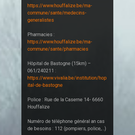
https://www.houffalize.be/ma-
commune/sante/medecins-
generalistes
Pharmacies :
https://www.houffalize.be/ma-
commune/sante/pharmacies
Hôpital de Bastogne (15km) –
061/240211 :
https://www.vivalia.be/institution/hop
ital-de-bastogne
Police : Rue de la Caserne 14- 6660
Houffalize
Numéro de téléphone général an cas
de besoins : 112 (pompiers, police,…)