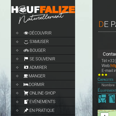
DE
SKIP
DÉCOUVRIR
TO
CONTENT
S’AMUSER
BOUGER
Conta
SE SOUVENIR
Tél:+32
Web:
ht
ADMIRER
E-mail:
MANGER
Capacités
DORMIR
Nombre d
Équipemen
ONLINE-SHOP
EVÉNEMENTS
EN PRATIQUE