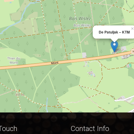
×
De Patuljak – KTM
 Touch
Contact Info