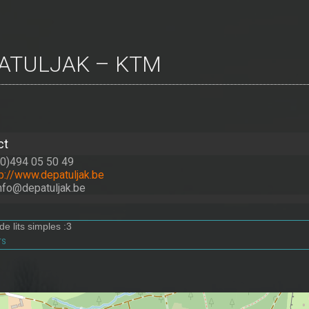
 PATULJAK – KTM
ct
(0)494 05 50 49
tp://www.depatuljak.be
info@depatuljak.be
e lits simples :3
ts