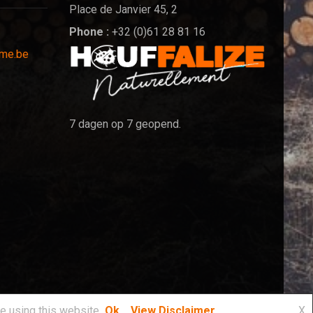
Place de Janvier 45, 2
Phone :
+32 (0)61 28 81 16
sme.be
7 dagen op 7 geopend.
e using this website
Ok
View Disclaimer
X