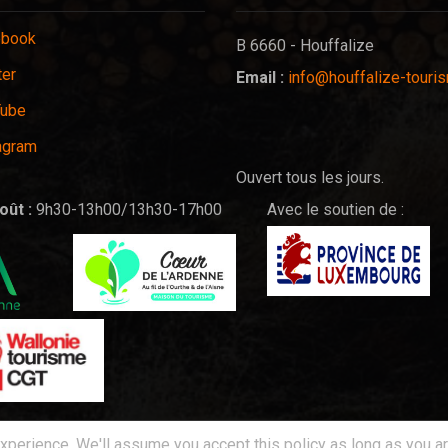
ebook
B 6660 - Houffalize
ter
Email :
info@houffalize-touri
Tube
agram
Ouvert tous les jours.
oût :
9h30-13h00/13h30-17h00
Avec le soutien de :
perience. We'll assume you accept this policy as long as you ar