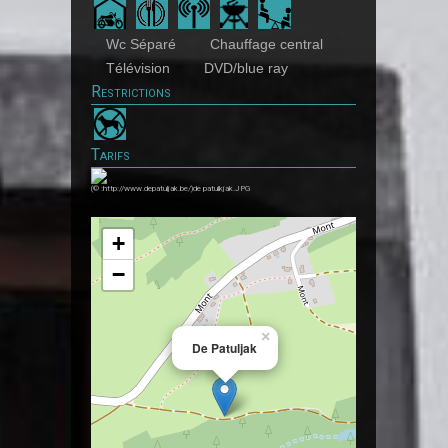
Wc Séparé
Chauffage central
Télévision
DVD/blue ray
Restrictions
Tarifs
(© :http://www.depatuljak.be/)de patulkjak.JPG
+
−
×
De Patuljak