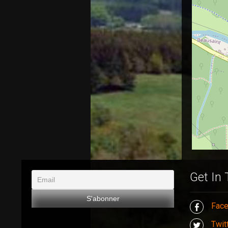
Get In
Fac
Twit