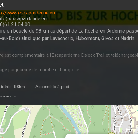
ct
tp://www.escapardenne.eu
info@escapardenne.eu
(0)61 21 04 00
raire en boucle de 98 km au départ de La Roche-en-Ardenne pass
-au-Bois) ainsi que par Lavacherie, Hubermont, Gives et Nadrin.
aire est complémentaire à l’Escapardenne Eisleck Trail et télécharge
ge par journée de marche est proposé.
 totale :98km
Accessible à pied
scapardenne.JPG