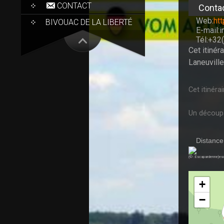
CONTACT
Conta
Web:
ht
BIVOUAC DE LA LIBERTÉ
E-mail:
Tél:+32
Cet itiné
Laneuville
Cet itinér
Un découpa
Distance
(© :Escapardenne)e
+
−