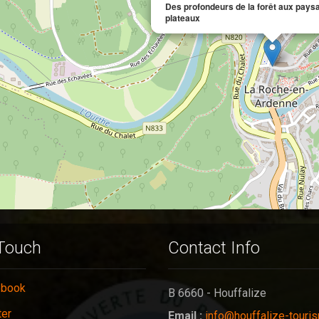
Des profondeurs de la forêt aux pays
plateaux
 Touch
Contact Info
ebook
B 6660 - Houffalize
ter
Email :
info@houffalize-touri