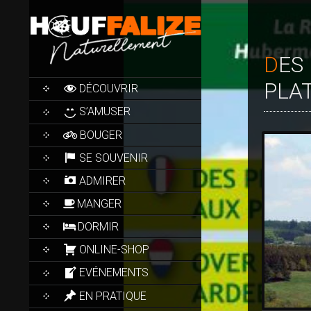
DES PROFONDEURS DE LA FORÊT AUX PAYSAGES DE
SKIP
PLA
DÉCOUVRIR
TO
CONTENT
S’AMUSER
BOUGER
SE SOUVENIR
ADMIRER
MANGER
DORMIR
ONLINE-SHOP
EVÉNEMENTS
EN PRATIQUE