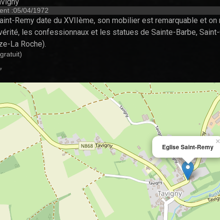
vigny
ent :05/04/1972
aint-Remy date du XVIIème, son mobilier est remarquable et on no
vérité, les confessionnaux et les statues de Sainte-Barbe, Sain
ize-La Roche).
gratuit)
my
×
Eglise Saint-Remy