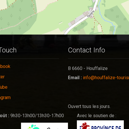
 Touch
Contact Info
ebook
B 6660 - Houffalize
ter
Email :
info@houffalize-touri
Tube
agram
Ouvert tous les jours.
oût :
9h30-13h00/13h30-17h00
Avec le soutien de :