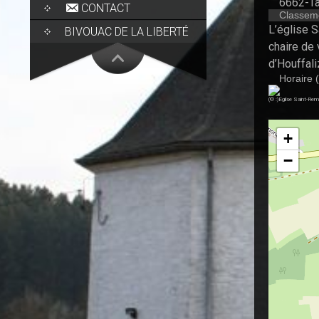
6662-Ta
CONTACT
Classem
L’église S
BIVOUAC DE LA LIBERTÉ
chaire de 
d’Houffal
Horaire (
(© :)Eglise Saint-Re
+
−