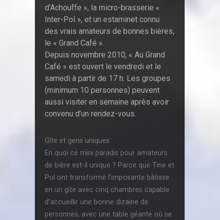
d’Achouffe », la micro-brasserie «
Inter-Pol », et un estaminet connu
des vrais amateurs de bonnes bières,
le « Grand Café ».
Depuis novembre 2010, « Au Grand
Café » est ouvert le vendredi et le
samedi à partir de 17 h. Les groupes
(minimum 10 personnes) peuvent
aussi visiter en semaine après avoir
convenu d’un rendez-vous.
Gîte et gens uniques
En quoi ce mini paradis pour amateurs
de bière est-il unique ? Parce que Tine et
Pol ont transformé l’imposante bâtisse
en un gîte avec cinq chambres capable
d’accueillir une bonne dizaine de
personnes, avec une table géante où se