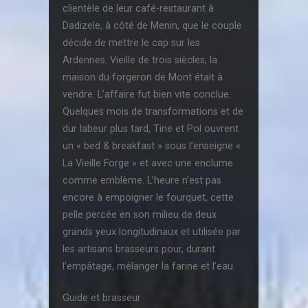
clientèle de leur café-restaurant à
Dadizele, à côté de Menin, que le couple
décide de mettre le cap sur les
Ardennes. Vieille de trois siècles, la
maison du forgeron de Mont était à
vendre. L’affaire fut bien vite conclue.
Quelques mois de transformations et de
dur labeur plus tard, Tine et Pol ouvrent
un « bed & breakfast » sous l’enseigne «
La Vieille Forge » et avec une enclume
comme emblème. L’heure n’est pas
encore à empoigner le fourquet, cette
pelle percée en son milieu de deux
grands yeux longitudinaux et utilisée par
les artisans brasseurs pour, durant
l’empâtage, mélanger la farine et l’eau.
Guide et brasseur