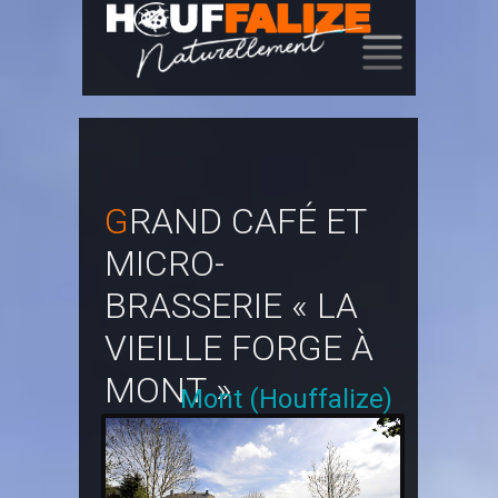
SKIP
TO
CONTENT
GRAND CAFÉ ET
MICRO-
BRASSERIE « LA
VIEILLE FORGE À
MONT »
Mont (Houffalize)