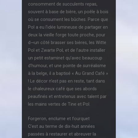
consomment de succulents repas,
souvent à base de bière, un poêle à bois
où se consument les bûches. Parce que
Pol a eu l’idée lumineuse de partager en
deux la vieille forge toute proche, pour
d⤙un côté brasser ses bières, les Witte
Pol et Zwarte Pol, et de l’autre installer
un petit estaminet qu’avec beaucoup
d’humour, et une pointe de surréalisme
à la belge, il a baptisé « Au Grand Café »
! Le décor n’est pas en reste, tant dans
le chaleureux café que ses abords
peaufinés et entretenus avec talent par
les mains vertes de Tine et Pol.
Forgeron, enclume et fourquet
C’est au terme de dix-huit années
passées à restaurer et abreuver la