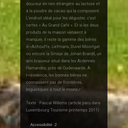
douceur en rien étrangère au lactose et
à la poudre de cacao qui la composent.
L’endroit idéal pour les déguster, c’est
certes « Au Grand Café ». Et si les deux
produits de la maison venaient à
manquer, il reste la gamme des bières
d⤙Achouffe, Liefmans, Duvel-Moortgat
ou encore la Smisje de Johan Brandt, un
ami brasseur situé dans les Ardennes
Flamandes, près de Oudenaarde. A
l⤙évidence, les bonnes bières ne
connaissent pas de frontières,
linguistiques à tout le moins⤦
Texte : Pascal Willems (article paru dans
Luxembourg Tourisme printemps 2011)
Accessibilité :2