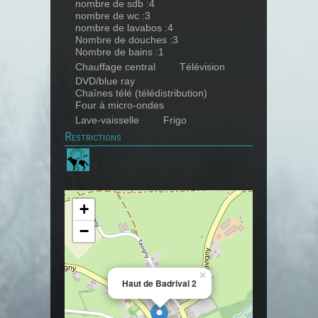
nombre de sdb :4
nombre de wc :3
nombre de lavabos :4
Nombre de douches :3
Nombre de bains :1
Chauffage central
Télévision
DVD/blue ray
Chaînes télé (télédistribution)
Four à micro-ondes
Lave-vaisselle
Frigo
Restrictions
+
−
×
Haut de Badrival 2