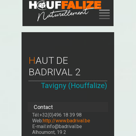
SKIP
TO
CONTENT
HAUT DE
BADRIVAL 2
Tavigny (Houffalize)
Contact
Tél:+32(0)496 18 39 98
Web:
http://www.badrival.be
E-mail:info@badrival.be
Alhoumont, 19 2