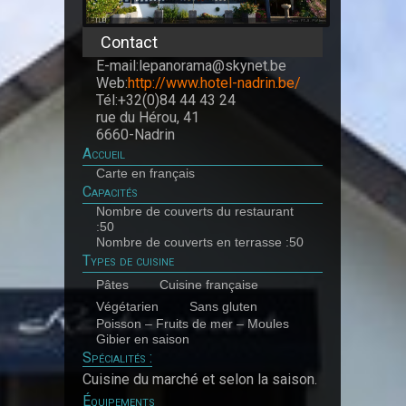
Contact
E-mail:lepanorama@skynet.be
Web:
http://www.hotel-nadrin.be/
Tél:+32(0)84 44 43 24
rue du Hérou, 41
6660-Nadrin
Accueil
Carte en français
Capacités
Nombre de couverts du restaurant
:50
Nombre de couverts en terrasse :50
Types de cuisine
Pâtes
Cuisine française
Végétarien
Sans gluten
Poisson – Fruits de mer – Moules
Gibier en saison
Spécialités :
Cuisine du marché et selon la saison.
Équipements