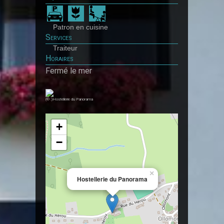
Patron en cuisine
Services
Traiteur
Horaires
Fermé le mer
(© :)Hostellerie du Panorama
+
−
×
Hostellerie du Panorama