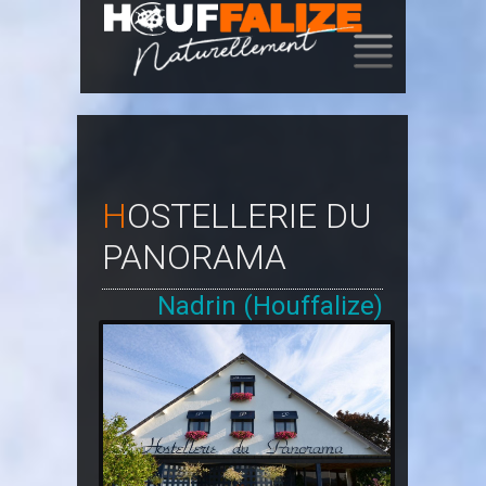
SKIP
TO
CONTENT
HOSTELLERIE DU
PANORAMA
Nadrin (Houffalize)