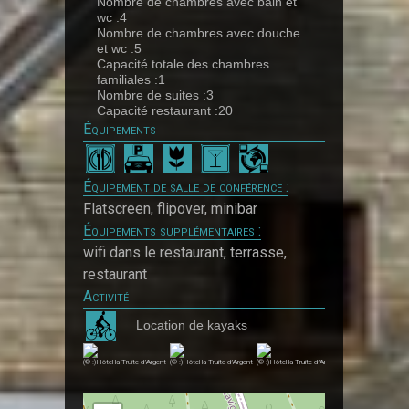
Nombre de chambres avec bain et
wc :4
Nombre de chambres avec douche
et wc :5
Capacité totale des chambres
familiales :1
Nombre de suites :3
Capacité restaurant :20
Équipements
Équipement de salle de conférence :
Flatscreen, flipover, minibar
Équipements supplémentaires :
wifi dans le restaurant, terrasse,
restaurant
Activité
Location de kayaks
(© :)Hôtel la Truite d’Argent
(© :)Hôtel la Truite d’Argent
(© :)Hôtel la Truite d’Argent
(© :)Hôtel la Truite d