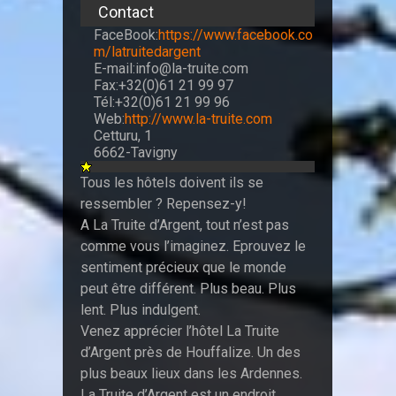
Contact
FaceBook:
https://www.facebook.co
m/latruitedargent
E-mail:info@la-truite.com
Fax:+32(0)61 21 99 97
Tél:+32(0)61 21 99 96
Web:
http://www.la-truite.com
Cetturu, 1
6662-Tavigny
Tous les hôtels doivent ils se
ressembler ? Repensez-y!
A La Truite d’Argent, tout n’est pas
comme vous l’imaginez. Eprouvez le
sentiment précieux que le monde
peut être différent. Plus beau. Plus
lent. Plus indulgent.
Venez apprécier l’hôtel La Truite
d’Argent près de Houffalize. Un des
plus beaux lieux dans les Ardennes.
La Truite d’Argent est un endroit