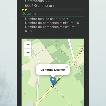
Sommerain, 27
6661-Sommerain
Capacités
Nombre total de chambres :4
Nombre de personnes minimum :10
Nombre de personnes maximum :11
à 13
+
−
×
La Ferme Deumer