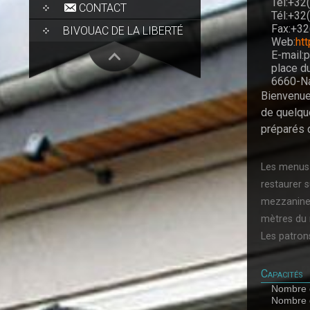
Tél:+32
CONTACT
Tél:+32
Fax:+32
BIVOUAC DE LA LIBERTÉ
Web:
ht
E-mail:
place du
6660-Na
Bienvenue 
de quelque
préparés d
Les menus s
restaurer 
mezzanine 
mètres du 
Les patron
Capacités
Nombre d
Nombre d