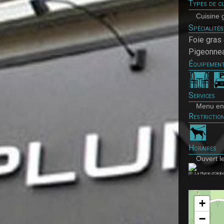
Types de cu
Cuisine 
Spécialités
Foie gras 
Pigeonnea
Équipemen
Services
Menu en
Restrictio
Horaires
Ouvert l
(© :La Plume d’Oie)b
+
−