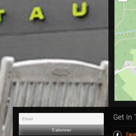
Get In
Fac