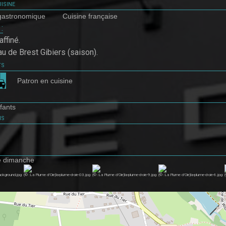
isine
gastronomique
Cuisine française
 :
affiné.
u de Brest Gibiers (saison).
ts
Patron en cuisine
fants
ns
e dimanche
ackground.jpg
(© :La Plume d’Oie)la-plume-d-oie-03.jpg
(© :La Plume d’Oie)la-plume-d-oie-9.jpg
(© :La Plume d’Oie)la-plume-d-oie-6.jpg