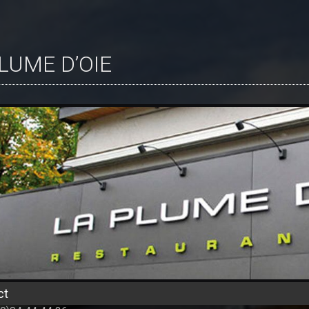
PLUME D’OIE
ct