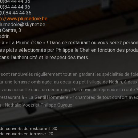
(0)84 44 44 36
(0)84 44 44 36
(0)84 44 44 36
tp://www.plumedoie.be
plumedoie@skynet.be
 Centre, 3
drin
à « La Plume d’Oie » ! Dans ce restaurant où vous serez personnel
s plats sélectionnés par Philippe le Chef en fonction des produ
ans l’authenticité et le respect des mets.
ont renouvelés régulièrement tout en gardant les spécialités de foie 
sur une terrasse ombragée, au coeur du petit village de Nadrin, à deux
vous accueille dans un décor cosy. Pas envie de reprendre la route 
restaurant à « La Gentil Hommière » : chambres de tout confort avec 
s : Nathalie Voets et Philippe Guyaux
e couverts du restaurant :30
e couverts en terrasse :20