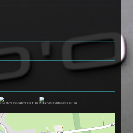
(© :La Plume d’Oie)la-plume-d-oie-11.jpg
(© :La Plume d’Oie)la-plume-d-oie-1.jpg