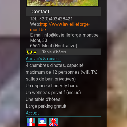
Contact
Tél:+32(0)492428421
Web:
http://www.lavieilleforge-
mont.be
E-mail:info@lavieilleforge-mont.be
Mont, 33
6661-Mont (Houffalize)
Table d’hôtes
Activités & loisirs :
4 chambres d’hôtes, capacité
maximum de 12 personnes (wifi, TV,
salles de bain privatives).
Un espace « honesty bar »
Un wellness privatif (inclus)
Une table d’hôtes
Large parking gratuit
Accueil