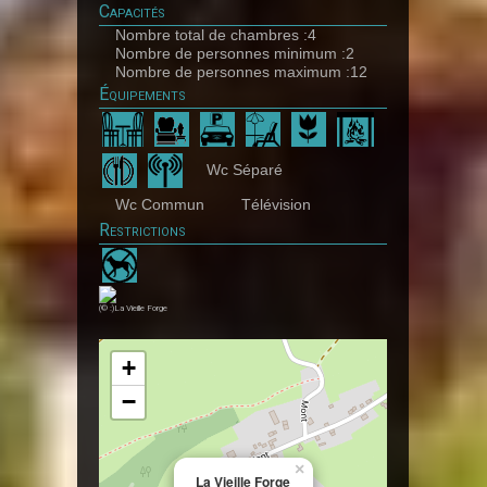
Capacités
Nombre total de chambres :4
Nombre de personnes minimum :2
Nombre de personnes maximum :12
Équipements
Wc Séparé
Wc Commun
Télévision
Restrictions
(© :)La Vieille Forge
+
−
×
La Vieille Forge