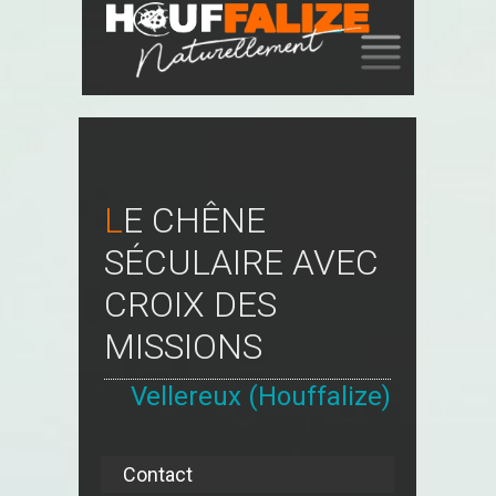
SKIP
TO
CONTENT
LE CHÊNE
SÉCULAIRE AVEC
CROIX DES
MISSIONS
Vellereux (Houffalize)
Contact