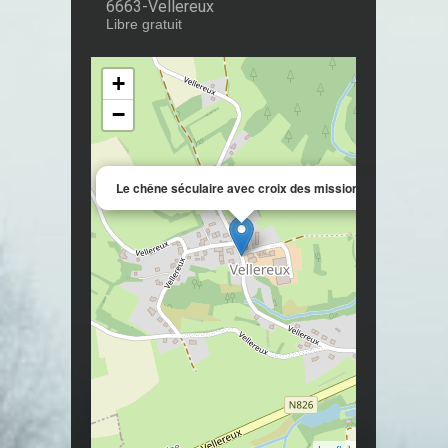
6663-Vellereux
Libre gratuit
+
−
×
Le chêne séculaire avec croix des missions