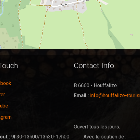
 Touch
Contact Info
ebook
B 6660 - Houffalize
ter
Email :
info@houffalize-touri
Tube
agram
Ouvert tous les jours.
oût :
9h30-13h00/13h30-17h00
Avec le soutien de :