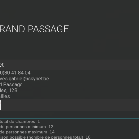
 GRAND PASSAGE
ct
(0)80 41 84 04
yves.gabriel@skynet.be
nd Passage
les, 12B
illes
otal de chambres :1
de personnes minimum :12
de personnes maximum :14
son possible (nombre de personnes total) :18