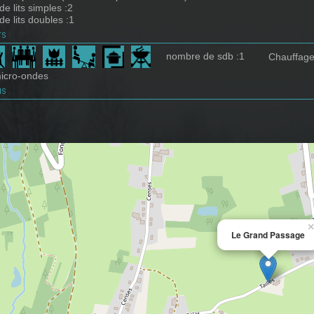
e lits simples :2
e lits doubles :1
ts
nombre de sdb :1
Chauffage
icro-ondes
ns
×
Le Grand Passage