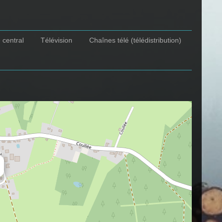
 central
Télévision
Chaînes télé (télédistribution)