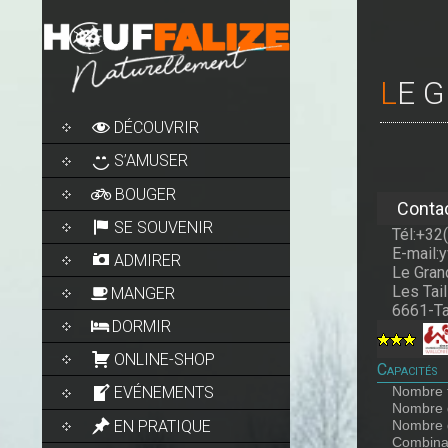
LE
SKIP
DÉCOUVRIR
TO
CONTENT
S’AMUSER
BOUGER
Conta
SE SOUVENIR
Tél:+32
E-mail:
ADMIRER
Le Gra
Les Tail
MANGER
6661-Ta
DORMIR
ONLINE-SHOP
Capacités
Nombre t
EVÉNEMENTS
Nombre 
EN PRATIQUE
Nombre 
Combinai