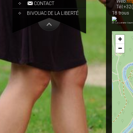
Web:
ht
CONTACT
Tél:+32
18 trous
BIVOUAC DE LA LIBERTÉ
(© :La Lorraine Gaum
+
−