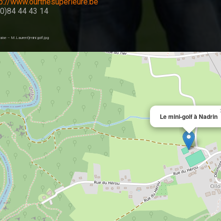
tp://www.ourthesuperieure.be
(0)84 44 43 14
aise – M.Laurent)mini golf.jpg
Le mini-golf à Nadrin