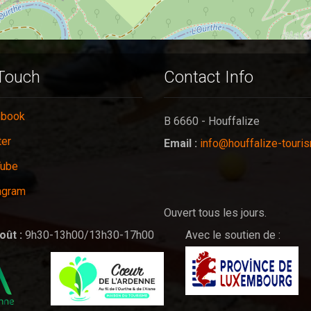
 Touch
Contact Info
ebook
B 6660 - Houffalize
ter
Email :
info@houffalize-touri
Tube
agram
Ouvert tous les jours.
oût :
9h30-13h00/13h30-17h00
Avec le soutien de :