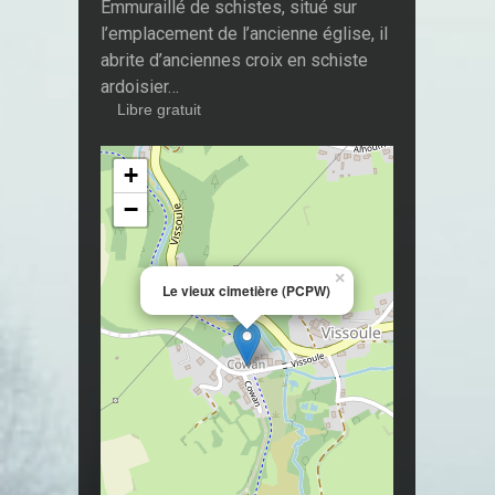
Emmuraillé de schistes, situé sur
l’emplacement de l’ancienne église, il
abrite d’anciennes croix en schiste
ardoisier…
Libre gratuit
+
−
×
Le vieux cimetière (PCPW)