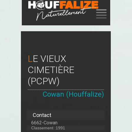
SKIP
TO
CONTENT
LE VIEUX
CIMETIÈRE
(PCPW)
Cowan (Houffalize)
Contact
6662-Cowan
Classement :1991