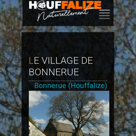
SKIP
TO
CONTENT
LE VILLAGE DE
BONNERUE
Bonnerue (Houffalize)