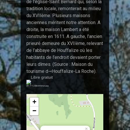
de l’église-Saint Bernard qui, selon la
tradition locale, remonterait au milieu
du XVIIème. Plusieurs maisons
anciennes méritent notre attention. A
droite, la maison Lambert a été
construite en 1611. A gauche, l’ancien
prieuré demeure du XVIIème, relevant
de l’abbaye de Houffalize où les
habitants de l’endroit devaient porter
leurs dîmes. (Source : Maison du
tourisme d⤙Houffalize-La Roche).
Libre gratuit
(© :FTLB)bonnerue.jpg
+
−
×