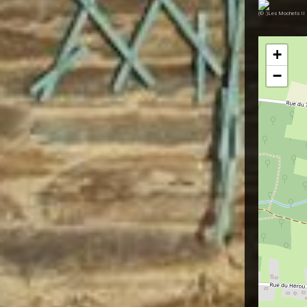
(© :)Les Mochets II
+
−