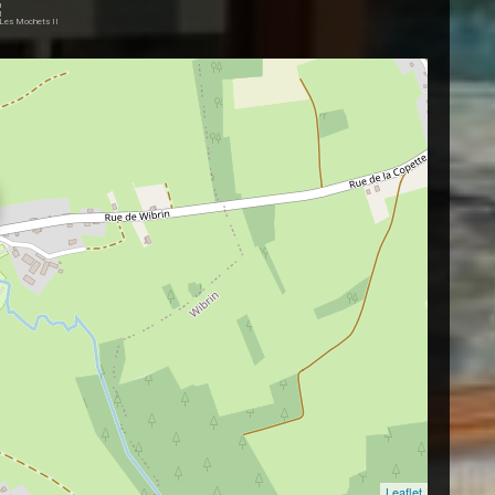
)Les Mochets II
Leaflet