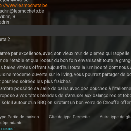
tp://www.lesmochets.be
nadrin@lesmochets.be
ibrin, 8
drin
ets 2
arme par excellence, avec son vieux mur de pierres qui rappelle qu’i
ur de l’étable et que l’odeur du bon foin envahissait toute la grang
 baies vitrées offrent aujourd’hui toute la luminosité dont nous 
isine moderne ouverte sur le living, vous pourrez partager de b
 pour les soirées les plus fraîches.
ambre possède sa salle de bains avec des douches à l’italienne
 propose à vos têtes blondes de s’amuser aux balançoires et to
u soleil autour d’un BBQ en sirotant un bon verre de Chouffe offer
Autre type de gî
type Partie de maison
Gîte de type Fermette
ndépendante
loisirs :