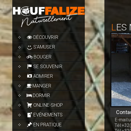
LES
SKIP
DÉCOUVRIR
TO
CONTENT
S’AMUSER
BOUGER
SE SOUVENIR
ADMIRER
MANGER
DORMIR
ONLINE-SHOP
Conta
EVÉNEMENTS
E-mail:
EN PRATIQUE
Tél:+32
Tél:+32