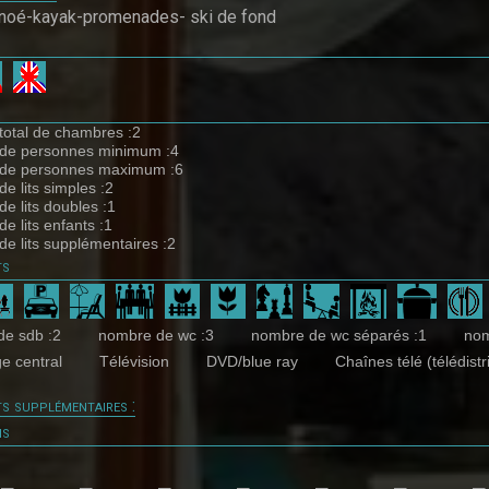
noé-kayak-promenades- ski de fond
otal de chambres :2
de personnes minimum :4
de personnes maximum :6
e lits simples :2
e lits doubles :1
e lits enfants :1
e lits supplémentaires :2
ts
e sdb :2
nombre de wc :3
nombre de wc séparés :1
nom
e central
Télévision
DVD/blue ray
Chaînes télé (télédistr
s supplémentaires :
ns