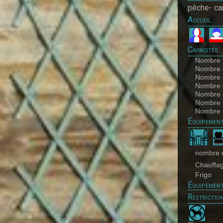
pêche- ca
Accueil
Capacités
Nombre t
Nombre 
Nombre 
Nombre d
Nombre d
Nombre d
Nombre d
Équipemen
nombre d
Chauffag
Frigo
Équipement
Restrictio