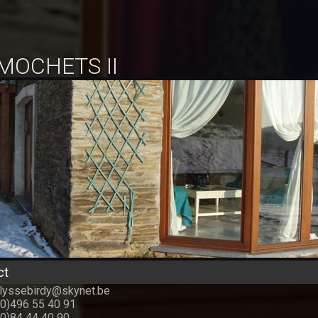
 MOCHETS II
ct
ulyssebirdy@skynet.be
(0)496 55 40 91
(0)84 44 40 90