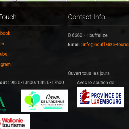
 Touch
Contact Info
ebook
B 6660 - Houffalize
ter
Email :
info@houffalize-touri
Tube
agram
Ouvert tous les jours.
oût :
9h30-13h00/13h30-17h00
Avec le soutien de :