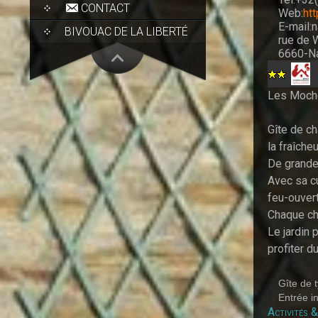
CONTACT
Web:
ht
E-mail:
BIVOUAC DE LA LIBERTÉ
rue de W
6660-Na
Les Moch
Gîte de ch
la fraîche
De grandes
Avec sa cu
feu-ouvert
Chaque ch
Le jardin
profiter d
Gîte de 
Entrée i
Activités & 