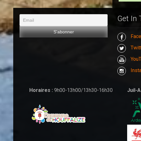
Get In
Fac
Twit
You
Inst
Horaires :
9h00-13h00/13h30-16h30
Juil-A