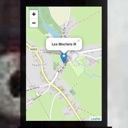
+
−
×
Les Mochets III
Leaflet