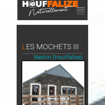
SKIP
TO
CONTENT
LES MOCHETS III
Nadrin (Houffalize)