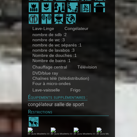
Lave-Linge
Congélateur
nombre de sdb :2
nombre de wc :3
nombre de wc séparés :1
nombre de lavabos :3
Nombre de douches :1
Nombre de bains :1
Chauffage central
Télévision
DVD/blue ray
Chaînes télé (télédistribution)
Four à micro-ondes
Lave-vaisselle
Frigo
Équipements supplémentaires :
congélateur salle de sport
Restrictions
(© :)Les Mochets III
(© :)Les Mochets III
(© :)Les Mochets III
(© :)Les Mochets III
(© :)Les Mochets