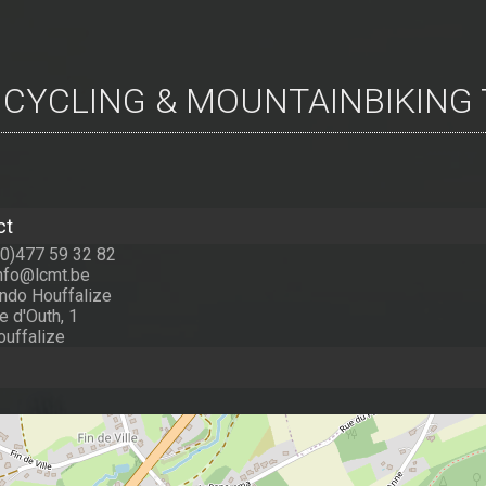
E CYCLING & MOUNTAINBIKING
ct
(0)477 59 32 82
info@lcmt.be
do Houffalize
e d'Outh, 1
uffalize