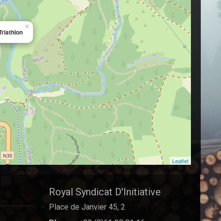
×
Triathlon
Leaflet
Royal Syndicat D'Initiative
Place de Janvier 45, 2