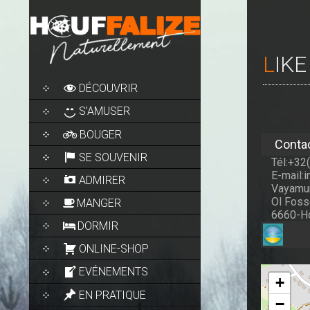
LIK
SKIP
DÉCOUVRIR
TO
CONTENT
S’AMUSER
BOUGER
Conta
SE SOUVENIR
Tél:+32
E-mail:
ADMIRER
Vayamun
Ol Foss
MANGER
6660-Ho
DORMIR
ONLINE-SHOP
EVÉNEMENTS
+
EN PRATIQUE
−