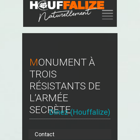
SKIP
TO
CONTENT
MONUMENT À
TROIS
RÉSISTANTS DE
L’ARMÉE
SECRÈTE
Dinez (Houffalize)
Contact