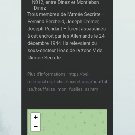
N812, entre Dinez et Montleban
-Dinez
Trois membres de l’Armée Secrète –
Fernand Bercheid, Joseph Cremer,
Joseph Pondant – furent assassinés
à cet endroit par les Allemands le 24
décembre 1944. Ils relevaient du
sous-secteur Hoss de la zone V de
l’Armée Secrète.
Plus d’informations : https://bel-
memorial.org/cities/luxembourg/houffal
ize/houffalize_mon_fusilles_as.htm
+
−