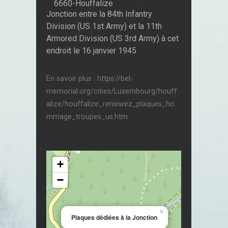
6660-Houffalize
Jonction entre la 84th Infantry
Division (US 1st Army) et la 11th
Armored Division (US 3rd Army) à cet
endroit le 16 janvier 1945
En savoir plus : https://bel-
memorial.org/cities/Luxembourg/houff
alize/houffalize_rensiwez_plaques_ho
mmage_troupes_us.htm
+
−
×
Plaques dédiées à la Jonction