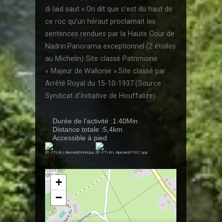
di laid saut ».On dit que c’est du haut de
ce roc qu’un héraut proclamait les
sentences rendues par la Haute Cour de
Nadrin.Panorama exceptionnel (2 étoiles
au Michelin) Site classé Patrimoine
« Majeur de Wallonie ».Site classé par
Arrêté Royal du 15-10-1937.(Source :
Syndicat d’Initiative de Houffalize)
Durée de l’activité :1:40Min
Distance totale :5,4km
Accessible à pied
(© :FTLB-L.Aprosio)06nni.jpg
(© :FTLB-L.Aprosio)07001.jpg
+
−