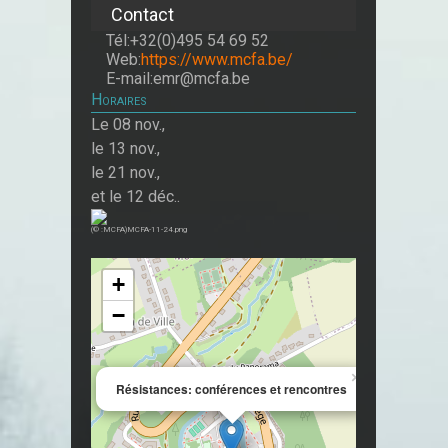
Contact
Tél:+32(0)495 54 69 52
Web:
https://www.mcfa.be/
E-mail:emr@mcfa.be
Horaires
Le 08 nov.,
le 13 nov.,
le 21 nov.,
et le 12 déc..
(© :MCFA)MCFA-11-24.png
+
−
×
Résistances: conférences et rencontres