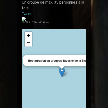
Un groupe de max. 35 personnes à la
fois.
Tarifs
(© :FTLB – P. Willems)09fn8.jpg
+
−
×
Restauration en groupes Taverne de la Brasserie