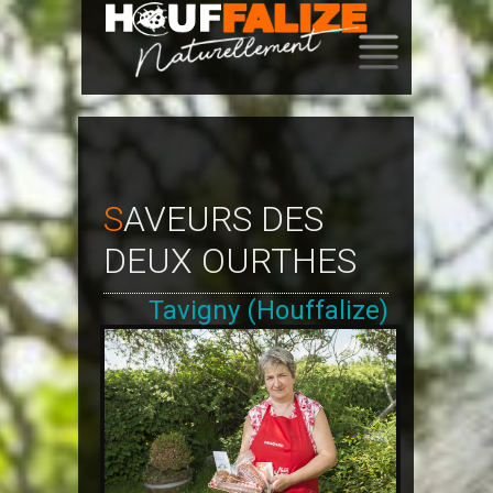
SKIP
TO
CONTENT
SAVEURS DES
DEUX OURTHES
Tavigny (Houffalize)