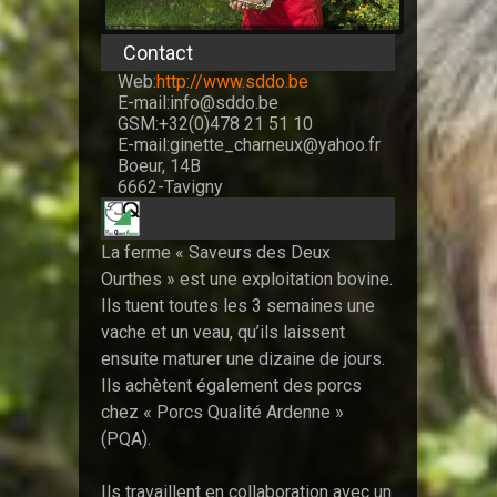
Contact
Web:
http://www.sddo.be
E-mail:info@sddo.be
GSM:+32(0)478 21 51 10
E-mail:ginette_charneux@yahoo.fr
Boeur, 14B
6662-Tavigny
La ferme « Saveurs des Deux
Ourthes » est une exploitation bovine.
Ils tuent toutes les 3 semaines une
vache et un veau, qu’ils laissent
ensuite maturer une dizaine de jours.
Ils achètent également des porcs
chez « Porcs Qualité Ardenne »
(PQA).
Ils travaillent en collaboration avec un