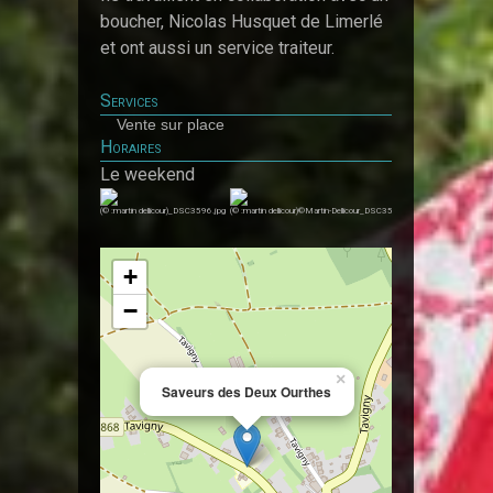
boucher, Nicolas Husquet de Limerlé
et ont aussi un service traiteur.
Services
Vente sur place
Horaires
Le weekend
(© :martin dellicour)_DSC3596.jpg
(© :martin dellicour)©Martin-Dellicour_DSC3536.jpg
(© :martin dellicou
+
−
×
Saveurs des Deux Ourthes