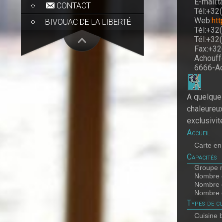
E-mail:
CONTACT
Tél:+32
Web:
htt
BIVOUAC DE LA LIBERTÉ
Tél:+32
Tél:+32
Fax:+32
Achouff
6666-A
A quelques
chaleureu
exclusivit
Accueil
Carte en
Capacités
Groupe 
Nombre d
Nombre d
Nombre d
Types de cu
Cuisine 