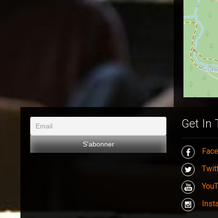
Get In
Fac
Twit
You
Inst