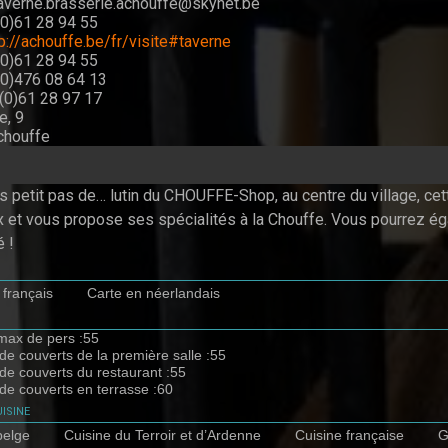
taverne.brasserie.achouffe@skynet.be
(0)61 28 94 55
p://achouffe.be/fr/visite#taverne
(0)61 28 94 55
(0)476 08 64 13
(0)61 28 97 17
e, 9
chouffe
 petit pas de… lutin du CHOUFFE-Shop, au centre du village, cet
x et vous propose ses spécialités à la Chouffe. Vous pourrez é
é !
 français
Carte en néerlandais
max de pers :55
e couverts de la première salle :55
e couverts du restaurant :55
e couverts en terrasse :60
isine
belge
Cuisine du Terroir et d’Ardenne
Cuisine française
G