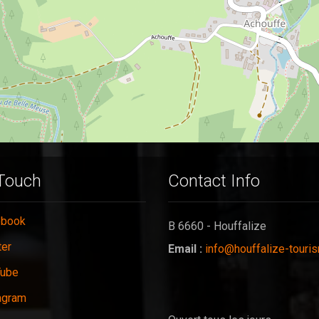
 Touch
Contact Info
ebook
B 6660 - Houffalize
ter
Email :
info@houffalize-touri
Tube
agram