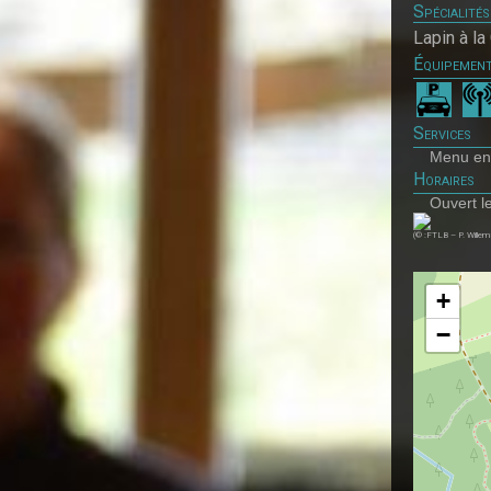
Spécialités
Lapin à la
Équipemen
Services
Menu en
Horaires
Ouvert l
(© :FTLB – P. Willem
+
−