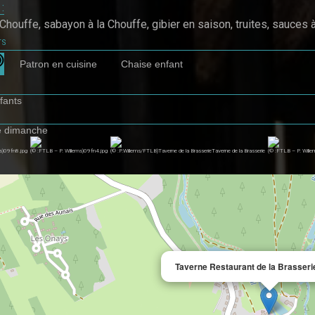
 :
 Chouffe, sabayon à la Chouffe, gibier en saison, truites, sauces à 
ts
Patron en cuisine
Chaise enfant
fants
e dimanche
s)09fn8.jpg
(© :FTLB – P. Willems)09fn4.jpg
(© :P.Willems/FTLB)Taverne de la BrasserieTaverne de la Brasserie
(© :FTLB – P. Wille
Taverne Restaurant de la Brasseri