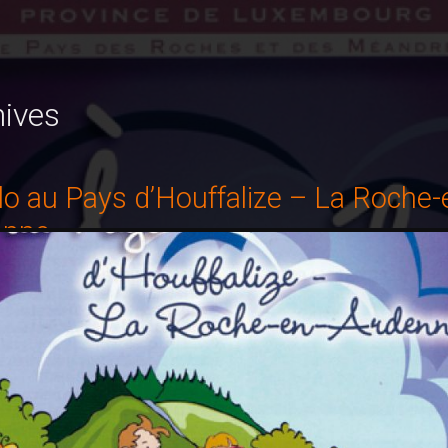
hives
lo au Pays d’Houffalize – La Roche-
enne