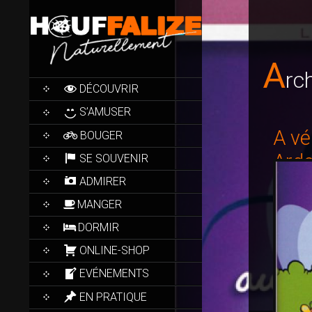
A
Rc
SKIP
DÉCOUVRIR
TO
CONTENT
S’AMUSER
A vé
BOUGER
Ard
SE SOUVENIR
ADMIRER
MANGER
DORMIR
ONLINE-SHOP
EVÉNEMENTS
EN PRATIQUE