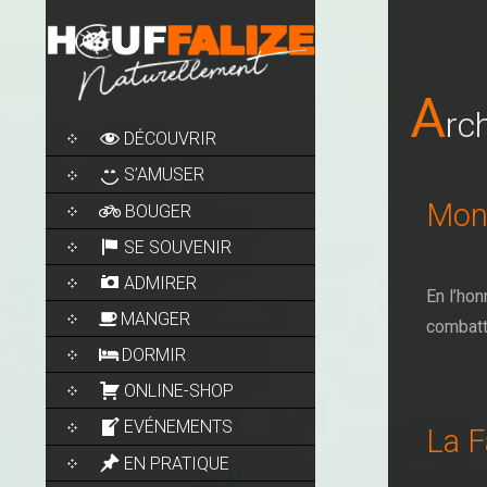
A
Rc
SKIP
DÉCOUVRIR
TO
CONTENT
S’AMUSER
Mon
BOUGER
SE SOUVENIR
ADMIRER
En l’ho
MANGER
combatt
DORMIR
ONLINE-SHOP
EVÉNEMENTS
La 
EN PRATIQUE