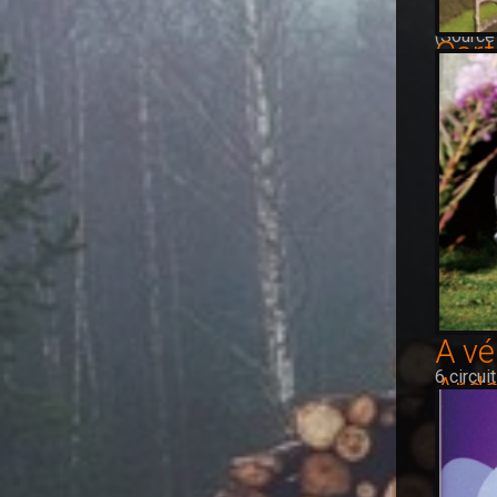
empilées
(Source 
Cart
13 prom
d’Initia
A vé
6 circui
Ard
d’Initia