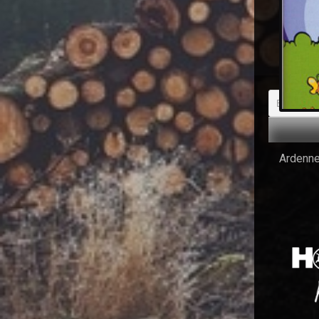
Itinérai
Ardenn