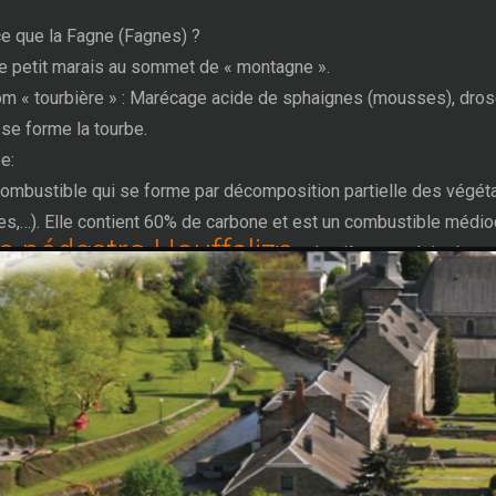
ce que la Fagne (Fagnes) ?
e petit marais au sommet de « montagne ».
om « tourbière » : Marécage acide de sphaignes (mousses), dros
se forme la tourbe.
e:
ombustible qui se forme par décomposition partielle des végét
s,…). Elle contient 60% de carbone et est un combustible médio
e pédestre Houffalize
beaucoup de fumée et de cendres. Les dernières exploitations
res dans les régions proches des Tailles datent des années de l
5. Sur les territoires communaux, les ventes se faisaient en avr
ation publique (même principe que pour les ventes des bois de 
ement). Le bois était considéré comme combustible riche car il 
p moins de fumée et plus de chaleur. Toutefois, la tourbe « gard
 feu. Les blocs que l’on découpait devenaient de plus en plus no
ondeurs des tranchées. Le soleil et le vent séchaient les tourbe