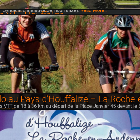
 à claire-voie.
: Syndicat d’Initiative de Houffalize).
Read More...
e VTT Houffalize
enades de 5 à 12 km au départ de la Place Janvier 45 devant le
tive à Houffalize.
Read More...
lo au Pays d’Houffalize – La Roche-
ts VTT de 18 à 36 km au départ de la Place Janvier 45 devant le 
enne
tive de Houffalize
Read More...