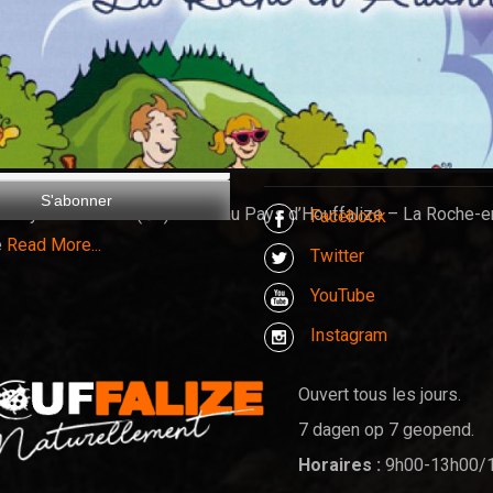
Get In Touch
res cyclos Accueil (© :)A vélo au Pays d’Houffalize – La Roche-e
Facebook
e
Read More...
Twitter
YouTube
Instagram
Ouvert tous les jours.
7 dagen op 7 geopend.
Horaires :
9h00-13h00/