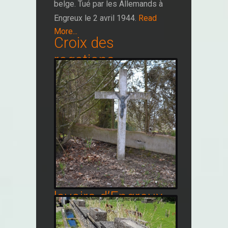
belge. Tué par les Allemands à
Engreux le 2 avril 1944.
Read
More...
Croix des
rogations
Fontaines et
lavoirs d’Engreux
Libre gratuit (© :SI
Engreux)patrimoine_coix_engreu