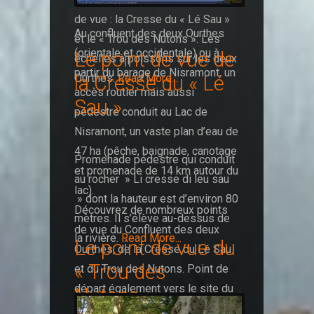
de vue : la Cresse du « Lé Sau »
Au confluent des deux Ourthes
et le « Trou des Nutons ». Les
(orientale et occidentale) ou à
Le point de vue de
échelles à poissons sur les deux
partir du barage de Nisramont, un
Ourthes.
Read More...
la Cresse du « Lé
accès routier mais aussi
Sau »
pédestre conduit au Lac de
Nisramont, un vaste plan d’eau de
47 ha (pêche, baignade, canotage
Promenade pédestre qui conduit
et promenade de 14 km autour du
au rocher » Li cresse di leu sau
lac).
» dont la hauteur est d’environ 80
Découvrez de nombreux points
mètres. Il s’élève au-dessus de
de vue du Confluent des deux
la rivière.
Read More...
Le point de vue du
Ourthes, de la Cresse du Lé Sau
« Trou des
et du Trou des Nutons. Point de
départ également vers le site du
Nutons »
Hérou.