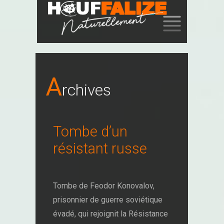
SKIP
TO
CONTENT
A
Rchives
Tombe d’un
résistant russe
Tombe de Feodor Konovalov,
prisonnier de guerre soviétique
évadé, qui rejoignit la Résistance