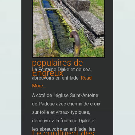
x.jpg (© :SI
Engreux)patrimoine_croix2_engr
eux.jpg (© :SI
Engreux)patrimoine_croix3_engr
eux.jpg (© :)SI Engreux
Read
More...
Petits patrimoines
populaires de
La Fontaine Djâke et de ses
Engreux
abreuvoirs en enfilade.
Read
More...
A côté de l’église Saint-Antoine
de Padoue avec chemin de croix
sur toile et vitraux typiques,
découvrez la fontaine Djâke et
les abreuvoirs en enfilade, les
Le confluent des