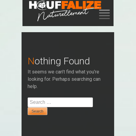
SKIP
TO
CONTENT
Nothing Found
It seems we can’t find what you’re
looking for. Perhaps searching can
help.
Search
for: