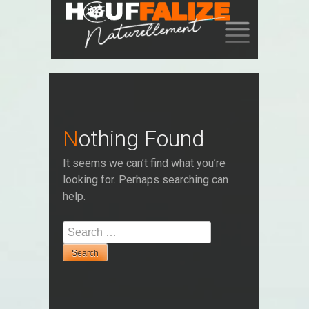
SKIP
TO
CONTENT
Nothing Found
It seems we can’t find what you’re
looking for. Perhaps searching can
help.
Search
for: