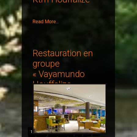
Read More...
Restauration en
groupe
« Vayamundo
Houffalize »
10 of 28
« Précédent
1
…
8