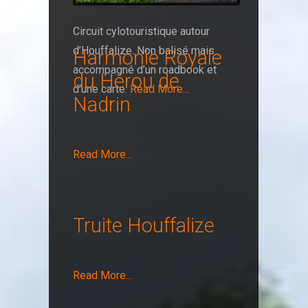
Circuit cylotouristique autour
d’Houffalize. Non balisé mais
Harmonie Royale
accompagné d’un roadbook et
du Hérou de
d’une carte.
Read More...
Nadrin
Read More...
Truite Houffalize
Read More...