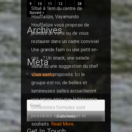
9
10
11
12
…
28
Situé à 1km du centre de
Suivant »
Houffalize, Vayamundo
Houffalize vous propose de
Archives
prendre un verre ou de vous
restaurer dans un cadre convivial.
Une grande faim ou une petit en-
cas… ? Un snack, une salade
Meta
saine ou une suggestion du chef
vous sont proposés. Ici le
Connexion
groupe est roi, de belles et
lumineuses salles accueilleront
vos repas ainsi que la brasserie.
Différentes formules sont
possibles selon budget et
souhaits.
Read More...
Get In Touch