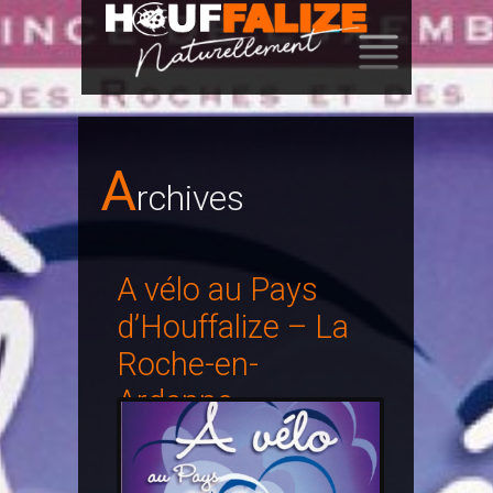
SKIP
TO
CONTENT
A
Rchives
A vélo au Pays
d’Houffalize – La
Roche-en-
Ardenne