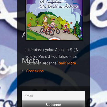
Archives
Itinéraires cyclos Accueil (© :)A
vélo au Pays d’Houffalize – La
Meta
Roche-en-Ardenne
Read More...
Connexion