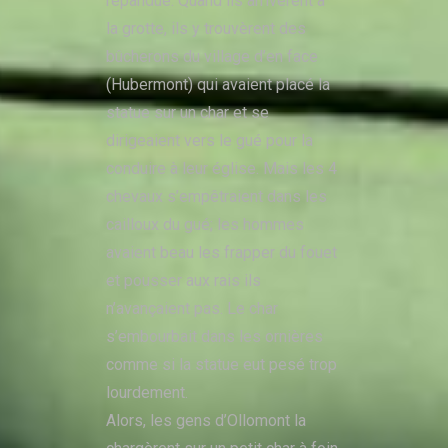
répandue. Quand ils arrivèrent à
la grotte, ils y trouvèrent des
bûcherons du village d’en face
(Hubermont) qui avaient placé la
statue sur un char et se
dirigeaient vers le gué pour la
conduire à leur église. Mais les 4
chevaux s’empêtraient dans les
cailloux du gué; les hommes
avaient beau les frapper du fouet
et pousser aux rais ils
n’avançaient pas. Le char
s’embourbait dans les ornières
comme si la statue eut pesé trop
lourdement.
Alors, les gens d’Ollomont la