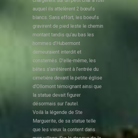
chargèrent sur un petit char à foin
auquel ils attelèrent 2 bœufs
blancs. Sans effort, les boeufs
gravirent de pied leste le chemin
montant tandis qu’au bas les
hommes d’Hubermont
demeuraient interdit et
consternés. D’elle-même, les
bêtes s’arrêtèrent à l’entrée du
cimetière devant la petite église
d’Ollomont témoignant ainsi que
la statue devait figurer
désormais sur l’autel.
Voilà la légende de Ste
Marguerite, de sa statue telle
que les vieux la content dans