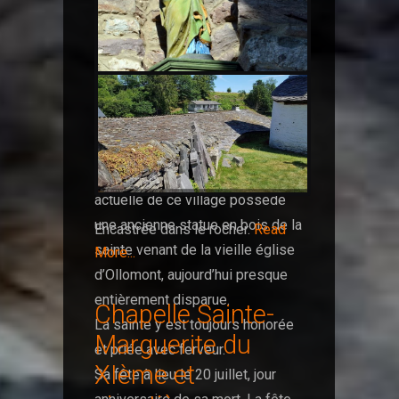
La maison Wilkin
Ste Marguerite, qui s’appelle
aussi Ste Marine, est la patronne
de la paroisse de Nadrin. L’église
actuelle de ce village possède
une ancienne statue en bois de la
Encastrée dans le rocher.
Read
sainte venant de la vieille église
More...
d’Ollomont, aujourd’hui presque
entièrement disparue.
Chapelle Sainte-
La sainte y est toujours honorée
Marguerite du
et priée avec ferveur.
XIème et
Sa fête à lieu le 20 juillet, jour