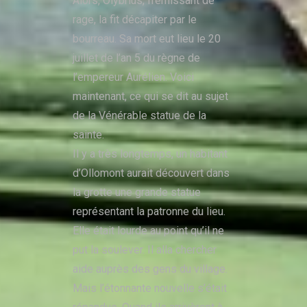
Alors, Olybrius, frémissant de
rage, la fit décapiter par le
bourreau. Sa mort eut lieu le 20
juillet de l’an 5 du règne de
l’empereur Aurélien.
Voici
maintenant, ce qui se dit au sujet
de la Vénérable statue de la
sainte.
Il y a très longtemps, un habitant
d’Ollomont aurait découvert dans
la grotte une grande statue
représentant la patronne du lieu.
Elle était lourde au point qu’il ne
put la soulever. Il alla chercher
aide auprès des gens du village.
Mais l’étonnante nouvelle s’était