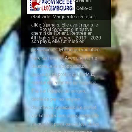
dans l’espoir de la trouver en
prière dans sa grotte. Celle-ci
était vide. Marguerite s’en était
allée à jamais. Elle avait repris le
Royal Syndicat d'Initiative
chemin de l’Orient. Rentrée en
All Rights Reserved - 2019 - 2020
son pays, elle fut mise en
présence d’Olybrius qui voulut en
faire sa femme. Avec une ferme
douceur, elle s’opposa aux
desseins du préfet qui, furieux,
résolut de la mettre au supplice.
Elle fut frappée de verges,
déchirée par les ongles
d’esclaves syriaques. Le préfet
voulut brûler son corps, mais elle
ne souffrit point au contact di feu.