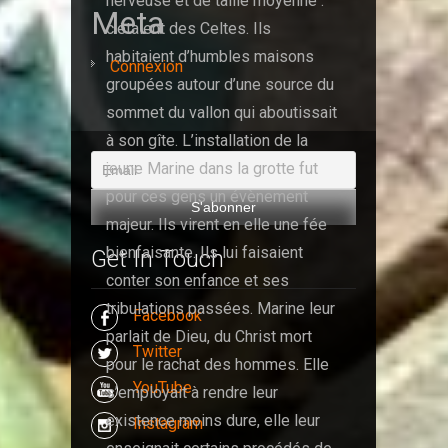
nerveuse et de taille moyenne :
Meta
c’étaient des Celtes. Ils
habitaient d’humbles maisons
Connexion
groupées autour d’une source du
sommet du vallon qui aboutissait
à son gîte. L’installation de la
jeune Marine dans la grotte fut
pour ces gens un évènement
majeur. Ils virent en elle une fée
bienfaisante. Ils lui faisaient
Get In Touch
conter son enfance et ses
tribulations passées. Marine leur
Facebook
parlait de Dieu, du Christ mort
Twitter
pour le rachat des hommes. Elle
YouTube
s’employait à rendre leur
existence moins dure, elle leur
Instagram