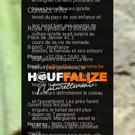
enseignait certains procédés de
travail très efficaces qu’elle
Contact Info
tenait du pays de son enfance et
leur livrait bien des secrets de
Royal Syndicat D'Initiative
culture qu’elle avait surpris au
Place de Janvier 45, 2
cours de sa vie de nomade.
B 6660 - Houffalize
Bientôt, le hameau et ses entours
Phone :
+32 (0)61 28 81 16
changèrent d’aspect. La terre
Email :
info@houffalize-tourisme.be
devint plus généreuse, le
ruisselet fut canalisé et fit
tourner la roue d’un moulin. Les
travailleurs défrichèrent le coteau
et l’essartèrent. Les près furent
Ouvert tous les jours.
irrigués, le bétail devint plus
7 dagen op 7 geopend.
abondant. Marguerite savait le
Horaires :
9h00-13h00/13h30-
nom des plantes qu’il convenait
16h30