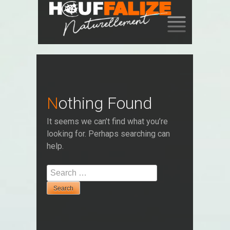
SKIP
TO
CONTENT
Nothing Found
It seems we can’t find what you’re
looking for. Perhaps searching can
help.
Search
for: