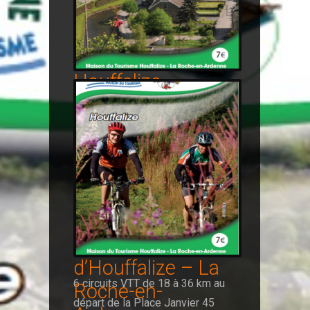
Carte VTT
Houffalize
13 promenades de 5 à 12 km au
départ de la Place Janvier 45
devant le Syndicat d’Initiative à
Houffalize.
Read More...
A vélo au Pays
d’Houffalize – La
6 circuits VTT de 18 à 36 km au
Roche-en-
départ de la Place Janvier 45