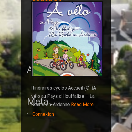
Ardenne
devant le Syndicat d’Initiative de
Houffalize
Read More...
Archives
Itinéraires cyclos Accueil (© :)A
vélo au Pays d’Houffalize – La
Meta
Roche-en-Ardenne
Read More...
Connexion