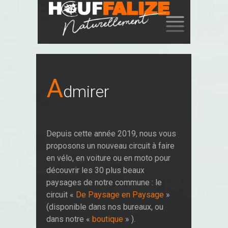
SKIP
TO
CONTENT
A
Dmirer
Depuis cette année 2019, nous vous
proposons un nouveau circuit à faire
en vélo, en voiture ou en moto pour
découvrir les 30 plus beaux
paysages de notre commune : le
circuit «
De Paysage en Paysage
»
(disponible dans nos bureaux, ou
dans notre «
boutique
» ).