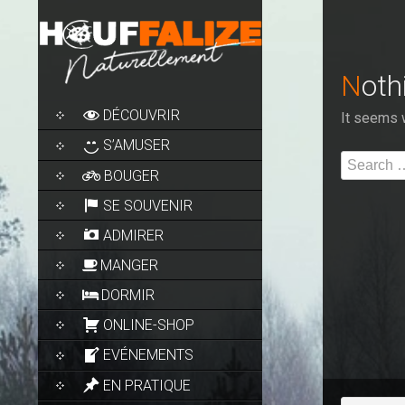
Not
SKIP
DÉCOUVRIR
It seems w
TO
CONTENT
S’AMUSER
Search
BOUGER
for:
SE SOUVENIR
ADMIRER
MANGER
DORMIR
ONLINE-SHOP
EVÉNEMENTS
EN PRATIQUE