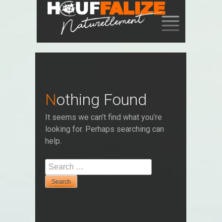
SKIP
TO
CONTENT
Nothing Found
It seems we can’t find what you’re
looking for. Perhaps searching can
help.
Search
for: