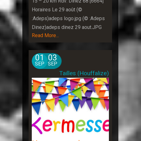
15 – 20 km Rdv: Dinez 68 [6664]
Horaires Le 29 août (©
:Adeps)adeps logo.jpg (© :Adeps
Dinez)adeps dinez 29 aout.JPG
Read More...
01
03
SEP
SEP
Tailles (Houffalize)