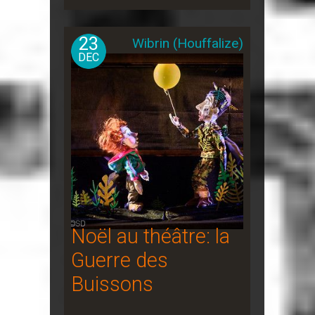
23
Wibrin (Houffalize)
DEC
Noël au théâtre: la
Guerre des
Buissons