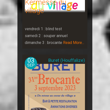
Kermesse du
village
vendredi 1 : blind test
samedi 2 : souper annuel
dimanche 3 : brocante
Read More...
03
Buret (Houffalize)
SEP