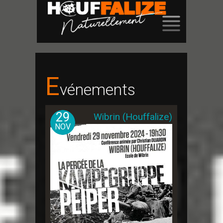
SKIP
TO
CONTENT
E
Vénements
29
Wibrin (Houffalize)
NOV