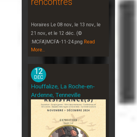
rencontres
Horaires Le 08 nov., le 13 nov., le
21 nov., et le 12 déc.. (©
:MCFA)MCFA-11-24.png
Read
More...
12
DEC
Houffalize, La Roche-en-
Ardenne, Tenneville