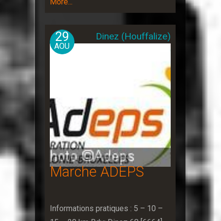
More...
29
Dinez (Houffalize)
AOU
Marche ADEPS
Informations pratiques : 5 – 10 –