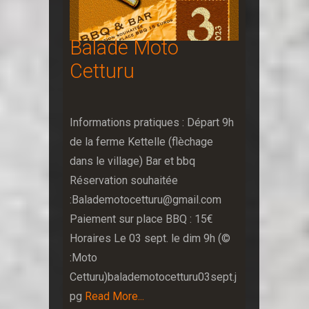
Balade Moto
Cetturu
Informations pratiques : Départ 9h
de la ferme Kettelle (flèchage
dans le village) Bar et bbq
Réservation souhaitée
:Balademotocetturu@gmail.com
Paiement sur place BBQ : 15€
Horaires Le 03 sept. le dim 9h (©
:Moto
Cetturu)balademotocetturu03sept.j
pg
Read More...